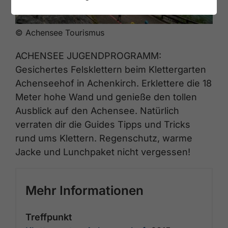
© Achensee Tourismus
ACHENSEE JUGENDPROGRAMM:
Gesichertes Felsklettern beim Klettergarten
Achenseehof in Achenkirch. Erklettere die 18
Meter hohe Wand und genieße den tollen
Ausblick auf den Achensee. Natürlich
verraten dir die Guides Tipps und Tricks
rund ums Klettern. Regenschutz, warme
Jacke und Lunchpaket nicht vergessen!
Mehr Informationen
Treffpunkt