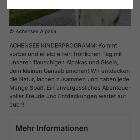
© Achensee Alpaka
ACHENSEE KINDERPROGRAMM: Kommt
vorbei und erlebt einen fröhlichen Tag mit
unseren flauschigen Alpakas und Gisela,
dem kleinen Gänseblümchen! Wir entdecken
die Natur, lachen zusammen und haben jede
Menge Spaß. Ein unvergessliches Abenteuer
voller Freude und Entdeckungen wartet auf
euch!
Mehr Informationen