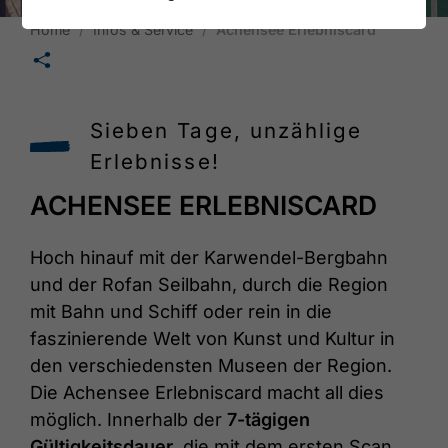
Home
Infos & Service
Achensee Erlebniscard
🛄
Sieben Tage, unzählige
Erlebnisse!
ACHENSEE ERLEBNISCARD
Hoch hinauf mit der Karwendel-Bergbahn
und der Rofan Seilbahn, durch die Region
mit Bahn und Schiff oder rein in die
faszinierende Welt von Kunst und Kultur in
den verschiedensten Museen der Region.
Die Achensee Erlebniscard macht all dies
möglich. Innerhalb der
7-tägigen
Gültigkeitsdauer
, die mit dem ersten Scan