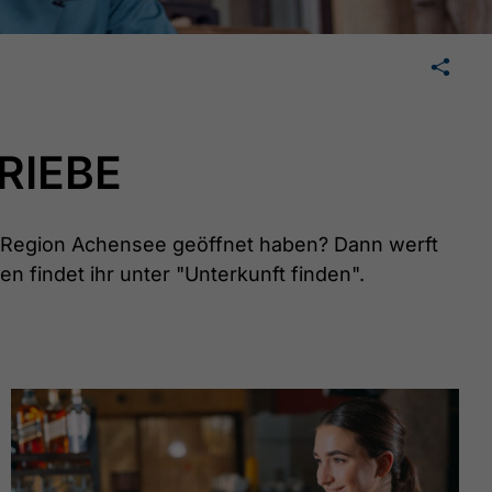
🛄
teilen
teilen
mail
RIEBE
r Region Achensee geöffnet haben? Dann werft
n findet ihr unter "Unterkunft finden".