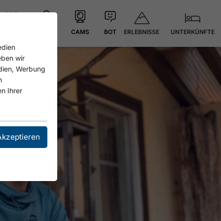
ERLEBNISSE
UNTERKÜNFTE
21.4 °C
KARTE
CAMS
BOT
edien
eben wir
edien, Werbung
n
n Ihrer
Akzeptieren