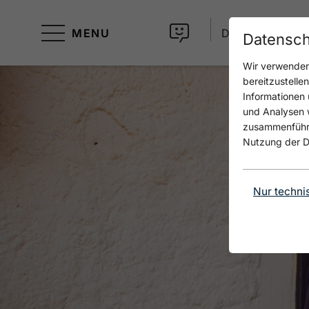
MENU
DE
Datensch
Wir verwenden 
bereitzustelle
Informationen 
und Analysen w
zusammenführen
Nutzung der D
Nur techni