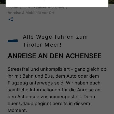
Home
Urlaub planen & buchen
Anreise & Mobilität vor Ort
🛄
Alle Wege führen zum
Tiroler Meer!
ANREISE AN DEN ACHENSEE
Stressfrei und unkompliziert – ganz gleich ob
ihr mit Bahn und Bus, dem Auto oder dem
Flugzeug unterwegs seid. Wir haben euch
sämtliche Informationen für die Anreise an
den Achensee zusammengestellt. Denn
euer Urlaub beginnt bereits in diesem
Moment.