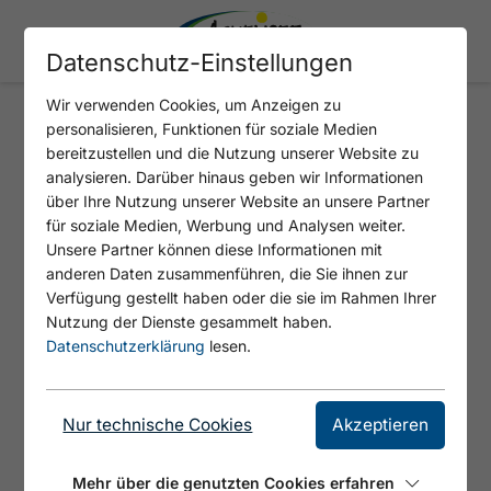
Datenschutz-Einstellungen
Wir verwenden Cookies, um Anzeigen zu
personalisieren, Funktionen für soziale Medien
bereitzustellen und die Nutzung unserer Website zu
Entspannt buchen!
analysieren. Darüber hinaus geben wir Informationen
über Ihre Nutzung unserer Website an unsere Partner
FINDET EURE UNTERKUNFT
für soziale Medien, Werbung und Analysen weiter.
Unsere Partner können diese Informationen mit
Euer Urlaub am Achensee soll aktiv,
anderen Daten zusammenführen, die Sie ihnen zur
Verfügung gestellt haben oder die sie im Rahmen Ihrer
genussvoll und planbar sein. Wir bieten
Nutzung der Dienste gesammelt haben.
einen unkomplizierten und raschen
Datenschutzerklärung
lesen.
Buchungsablauf mit optionaler
Reiseversicherung
(Europäische
Reiseversicherung).
Nur technische Cookies
Akzeptieren
Mehr über die genutzten Cookies erfahren