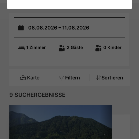
1
Zimmer
2
Gäste
0
Kinder
Karte
Filtern
Sortieren
9
SUCHERGEBNISSE