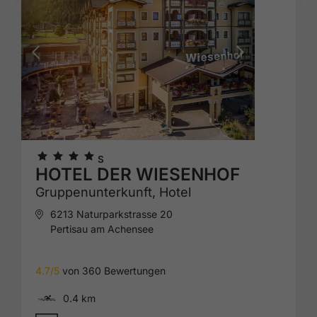
🞙
🞙
🞙
🞙
S
HOTEL DER WIESENHOF
Gruppenunterkunft,
Hotel
6213 Naturparkstrasse 20
Pertisau am Achensee
4.7/5
von 360 Bewertungen
🅐
0.4 km