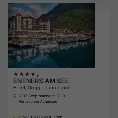
🞙
🞙
🞙
🞙
S
ENTNERS AM SEE
Hotel,
Gruppenunterkunft
6213 Seepromenade 17-19
Pertisau am Achensee
4.5/5
von 1159 Bewertungen