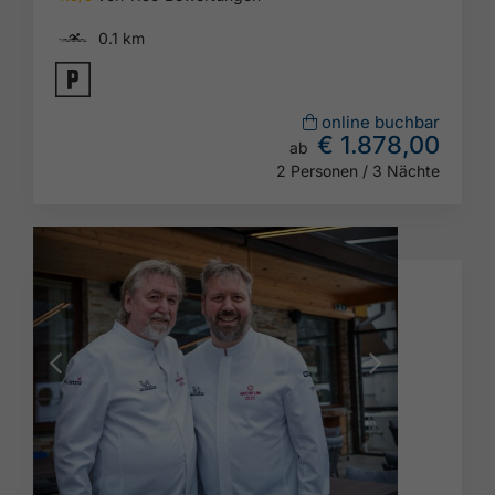
🅐
0.1 km
🐈
online buchbar
€ 1.878,00
ab
2 Personen / 3 Nächte