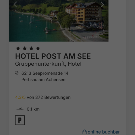
🞙
🞙
🞙
🞙
HOTEL POST AM SEE
Gruppenunterkunft,
Hotel
6213 Seepromenade 14
Pertisau am Achensee
4.3/5
von 372 Bewertungen
🅐
0.1 km
🐈
online buchbar