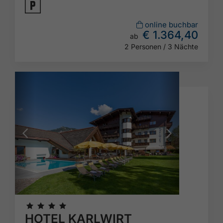
🐈
online buchbar
€ 1.364,40
ab
2 Personen / 3 Nächte
🞙
🞙
🞙
🞙
HOTEL KARLWIRT