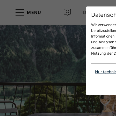
MENU
DE
Datensch
Wir verwenden 
bereitzustelle
Informationen 
und Analysen w
zusammenführen
Nutzung der D
Nur techni