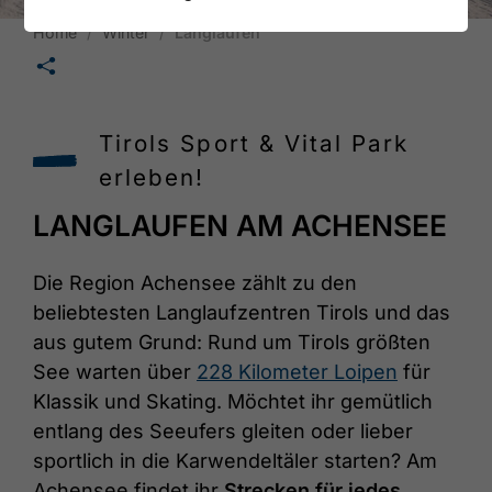
Home
Winter
Langlaufen
🛄
Tirols Sport & Vital Park
erleben!
LANGLAUFEN AM ACHENSEE
Die Region Achensee zählt zu den
beliebtesten Langlaufzentren Tirols und das
aus gutem Grund: Rund um Tirols größten
See warten über
228 Kilometer Loipen
für
Klassik und Skating. Möchtet ihr gemütlich
entlang des Seeufers gleiten oder lieber
sportlich in die Karwendeltäler starten? Am
Achensee findet ihr
Strecken für jedes