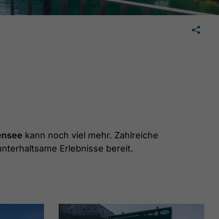
🛄
teilen
teilen
mail
ensee
kann noch viel mehr. Zahlreiche
nterhaltsame Erlebnisse bereit.