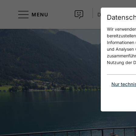
MENU
DE
Datensch
Wir verwenden 
bereitzustelle
Informationen 
und Analysen w
zusammenführen
Nutzung der D
Nur techni