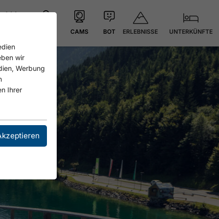
ERLEBNISSE
UNTERKÜNFTE
21.4 °C
KARTE
CAMS
BOT
edien
eben wir
edien, Werbung
n
n Ihrer
Akzeptieren