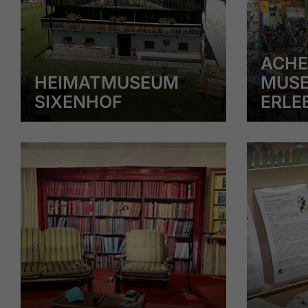
ACHE
HEIMATMUSEUM
MUSE
SIXENHOF
ERLE