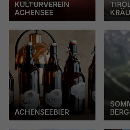
KULTURVEREIN
TIRO
ACHENSEE
KRÄU
SOM
ACHENSEEBIER
BERG