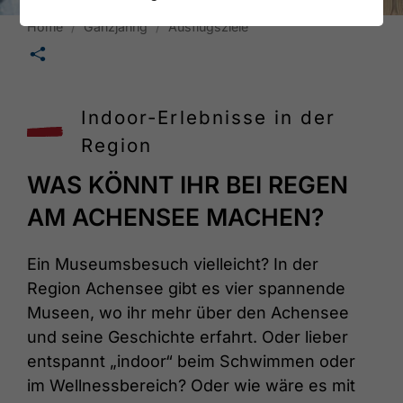
Home
Ganzjährig
Ausflugsziele
🛄
Indoor-Erlebnisse in der
Region
WAS KÖNNT IHR BEI REGEN
AM ACHENSEE MACHEN?
Ein Museumsbesuch vielleicht? In der
Region Achensee gibt es vier spannende
Museen, wo ihr mehr über den Achensee
und seine Geschichte erfahrt. Oder lieber
entspannt „indoor“ beim Schwimmen oder
im Wellnessbereich? Oder wie wäre es mit