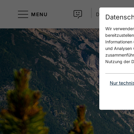
MENU
DE
Datensch
Wir verwenden 
bereitzustelle
Informationen 
und Analysen w
zusammenführen
Nutzung der D
Nur techni