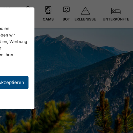
ERLEBNISSE
UNTERKÜNFTE
21.4 °C
KARTE
CAMS
BOT
edien
eben wir
edien, Werbung
n
n Ihrer
Akzeptieren