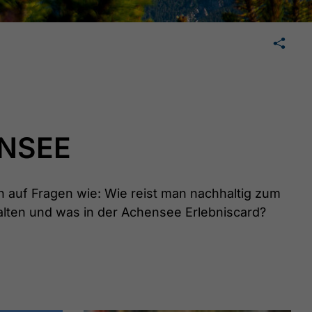
🛄
teilen
teilen
mail
ENSEE
n auf Fragen wie: Wie reist man nachhaltig zum
alten und was in der Achensee Erlebniscard?