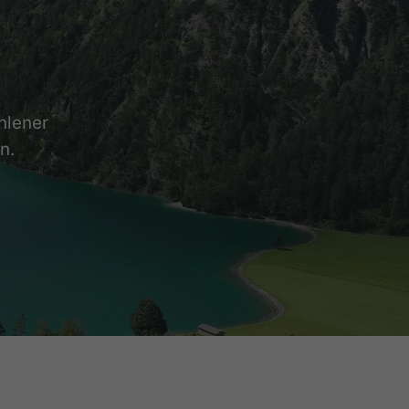
hlener
n.