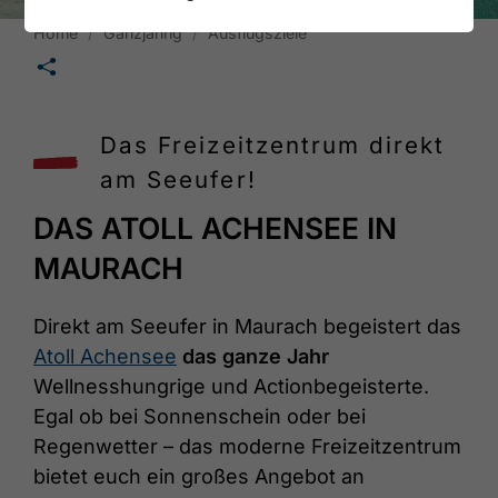
Home
Ganzjährig
Ausflugsziele
🛄
Das Freizeitzentrum direkt
am Seeufer!
DAS ATOLL ACHENSEE IN
MAURACH
Direkt am Seeufer in Maurach begeistert das
Atoll Achensee
das ganze Jahr
Wellnesshungrige und Actionbegeisterte.
Egal ob bei Sonnenschein oder bei
Regenwetter – das moderne Freizeitzentrum
bietet euch ein großes Angebot an