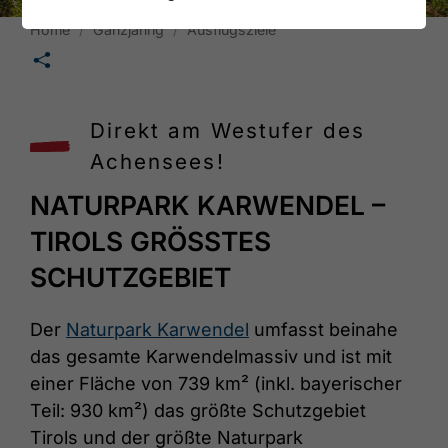
Home
Ganzjährig
Ausflugsziele
🛄
Direkt am Westufer des
Achensees!
NATURPARK KARWENDEL –
TIROLS GRÖSSTES S
CHUTZGEBIET
Der
Naturpark Karwendel
umfasst beinahe
das gesamte Karwendelmassiv und ist mit
einer Fläche von 739 km² (inkl. bayerischer
Teil: 930 km²) das größte Schutzgebiet
Tirols und der größte Naturpark