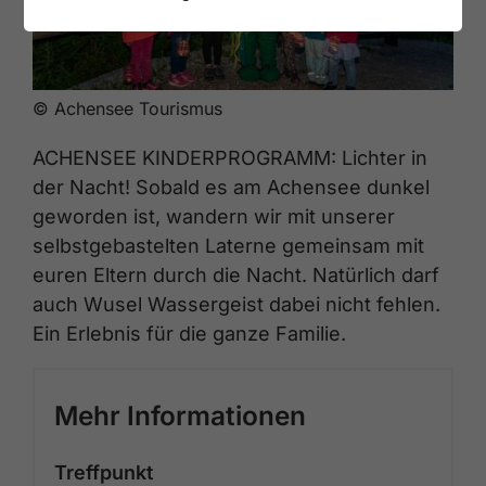
© Achensee Tourismus
ACHENSEE KINDERPROGRAMM: Lichter in
der Nacht! Sobald es am Achensee dunkel
geworden ist, wandern wir mit unserer
selbstgebastelten Laterne gemeinsam mit
euren Eltern durch die Nacht. Natürlich darf
auch Wusel Wassergeist dabei nicht fehlen.
Ein Erlebnis für die ganze Familie.
Mehr Informationen
Treffpunkt