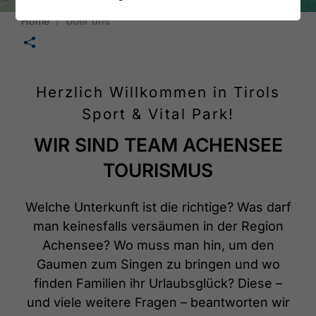
Home
Über uns
🛄
Herzlich Willkommen in Tirols
Sport & Vital Park!
WIR SIND TEAM ACHENSEE
TOURISMUS
Welche Unterkunft ist die richtige? Was darf
man keinesfalls versäumen in der Region
Achensee? Wo muss man hin, um den
Gaumen zum Singen zu bringen und wo
finden Familien ihr Urlaubsglück? Diese –
und viele weitere Fragen – beantworten wir