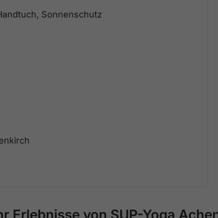
 Handtuch, Sonnenschutz
henkirch
r Erlebnisse von SUP-Yoga Ache