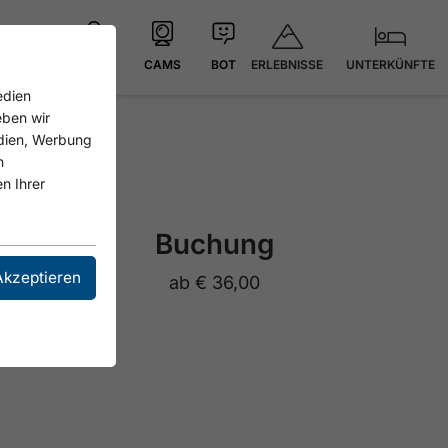
ERLEBNISSE
UNTERKÜNFTE
KARTE
CAMS
BOT
edien
eben wir
edien, Werbung
n
n Ihrer
Buchung
Akzeptieren
ab
€ 36,00