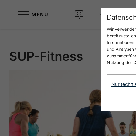
MENU
DE
Datensch
Wir verwenden 
bereitzustelle
Informationen 
und Analysen w
SUP-Fitness
zusammenführen
Nutzung der D
Nur techni