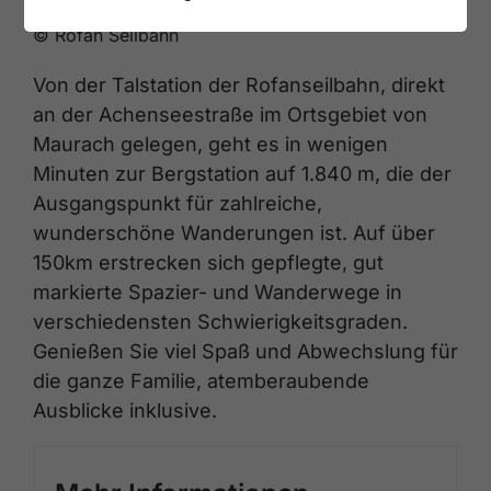
© Rofan Seilbahn
Von der Talstation der Rofanseilbahn, direkt
an der Achenseestraße im Ortsgebiet von
Maurach gelegen, geht es in wenigen
Minuten zur Bergstation auf 1.840 m, die der
Ausgangspunkt für zahlreiche,
wunderschöne Wanderungen ist. Auf über
150km erstrecken sich gepflegte, gut
markierte Spazier- und Wanderwege in
verschiedensten Schwierigkeitsgraden.
Genießen Sie viel Spaß und Abwechslung für
die ganze Familie, atemberaubende
Ausblicke inklusive.