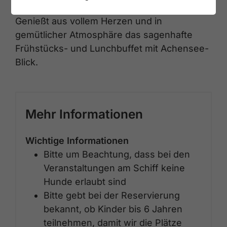
Genießt aus vollem Herzen und in
gemütlicher Atmosphäre das sagenhafte
Frühstücks- und Lunchbuffet mit Achensee-
Blick.
Mehr Informationen
Wichtige Informationen
Bitte um Beachtung, dass bei den
Veranstaltungen am Schiff keine
Hunde erlaubt sind
Bitte gebt bei der Reservierung
bekannt, ob Kinder bis 6 Jahren
teilnehmen, damit wir die Plätze