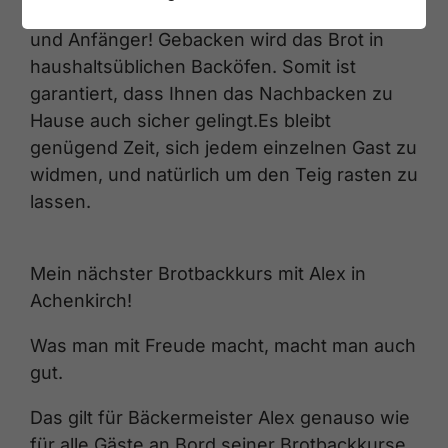
Ausführlicher Brotbackkurs für Hobbybäcker
und Anfänger! Gebacken wird das Brot in
haushaltsüblichen Backöfen. Somit ist
garantiert, dass Ihnen das Nachbacken zu
Hause auch sicher gelingt.Es bleibt
genügend Zeit, sich jedem einzelnen Gast zu
widmen, und natürlich um den Teig rasten zu
lassen.
Mein nächster Brotbackkurs mit Alex in
Achenkirch!
Was man mit Freude macht, macht man auch
gut.
Das gilt für Bäckermeister Alex genauso wie
für alle Gäste an Bord seiner Brotbackkurse