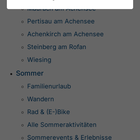
Maurach am Achensee
Pertisau am Achensee
Achenkirch am Achensee
Steinberg am Rofan
Wiesing
Sommer
Familienurlaub
Wandern
Rad & (E-)Bike
Alle Sommeraktivitäten
Sommerevents & Erlebnisse