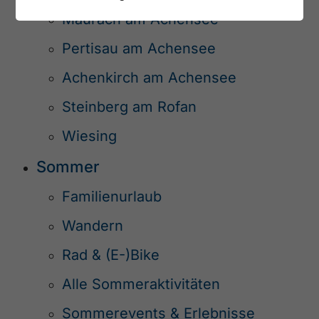
Maurach am Achensee
Pertisau am Achensee
Achenkirch am Achensee
Steinberg am Rofan
Wiesing
Sommer
Familienurlaub
Wandern
Rad & (E-)Bike
Alle Sommeraktivitäten
Sommerevents & Erlebnisse