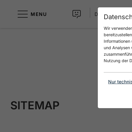
MENU
DE
Datensch
Wir verwenden 
bereitzustelle
Informationen 
und Analysen w
zusammenführen
404
Nutzung der D
Nur techni
SITEMAP