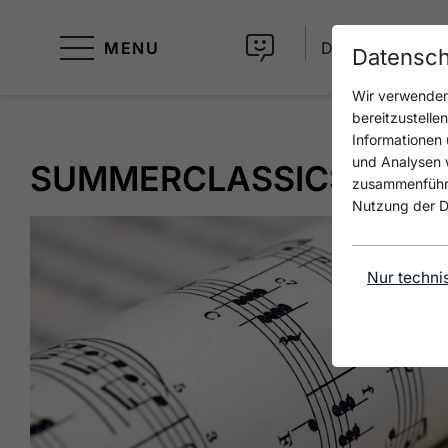
MENU
DE
Datensch
Wir verwenden 
bereitzustelle
Informationen 
und Analysen w
SUMMERCLASSICS
zusammenführen
Nutzung der D
Nur techni