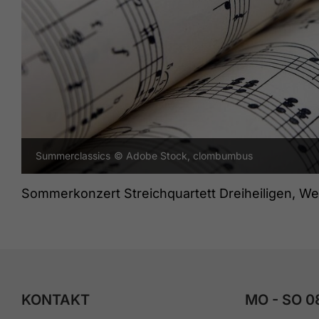
Summerclassics
© Adobe Stock, clombumbus
Sommerkonzert Streichquartett Dreiheiligen, Wer
KONTAKT
MO - SO 0