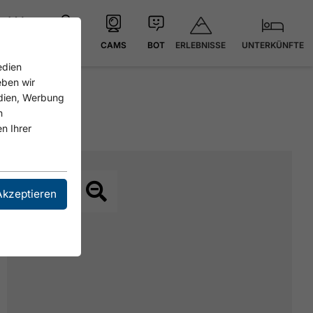
ERLEBNISSE
UNTERKÜNFTE
21.8 °C
KARTE
CAMS
BOT
edien
eben wir
edien, Werbung
n
n Ihrer
Akzeptieren