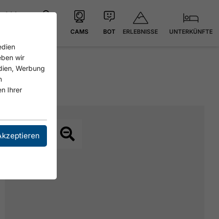
ERLEBNISSE
UNTERKÜNFTE
21.4 °C
KARTE
CAMS
BOT
edien
eben wir
edien, Werbung
n
n Ihrer
Akzeptieren