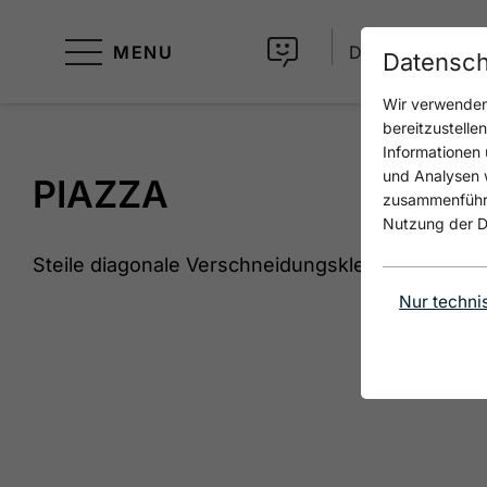
MENU
DE
Datensch
Wir verwenden 
bereitzustelle
Informationen 
und Analysen w
PIAZZA
zusammenführen
Nutzung der D
Steile diagonale Verschneidungskletterei mit tol
Nur techni