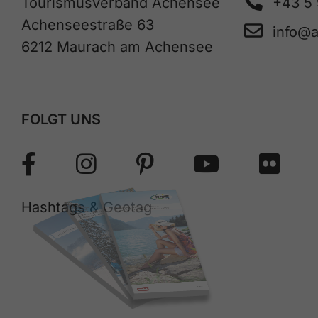
Tourismusverband Achensee
+43 5
Achenseestraße 63
info@
6212 Maurach am Achensee
FOLGT UNS
Hashtags & Geotag