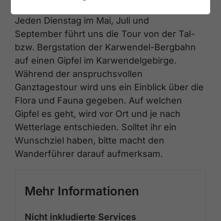
Jeden Dienstag im Mai, Juli und
September führt uns die Tour von der Tal-
bzw. Bergstation der Karwendel-Bergbahn
auf einen Gipfel im Karwendelgebirge.
Während der anspruchsvollen
Ganztagestour wird uns ein Einblick über die
Flora und Fauna gegeben. Auf welchen
Gipfel es geht, wird vor Ort und je nach
Wetterlage entschieden. Solltet ihr ein
Wunschziel haben, bitte macht den
Wanderführer darauf aufmerksam.
Mehr Informationen
Nicht inkludierte Services