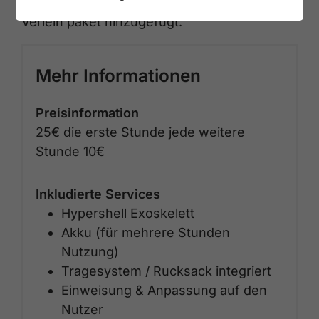
mit einem gewicht von 400 gramm zum
Verleih paket hinzugefügt.
Mehr Informationen
Preisinformation
25€ die erste Stunde jede weitere
Stunde 10€
Inkludierte Services
Hypershell Exoskelett
Akku (für mehrere Stunden
Nutzung)
Tragesystem / Rucksack integriert
Einweisung & Anpassung auf den
Nutzer