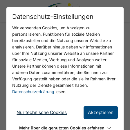
Datenschutz-Einstellungen
Wir verwenden Cookies, um Anzeigen zu
personalisieren, Funktionen für soziale Medien
Exoskelett Hypershell
bereitzustellen und die Nutzung unserer Website zu
analysieren. Darüber hinaus geben wir Informationen
Erleben Sie Wandern neu mit dem
über Ihre Nutzung unserer Website an unsere Partner
für soziale Medien, Werbung und Analysen weiter.
Hypershell Exoskelett. Diese innovative
Unsere Partner können diese Informationen mit
Unterstützungstechnologie reduziert die
anderen Daten zusammenführen, die Sie ihnen zur
körperliche Belastung und ermöglicht
Verfügung gestellt haben oder die sie im Rahmen Ihrer
längere, angenehmere Touren in der
Nutzung der Dienste gesammelt haben.
Achensee Region. Ob steile Anstiege oder
Datenschutzerklärung
lesen.
lange Strecken – das Exoskelett hilft Ihnen,
Energie zu sparen und die Natur intensiver
Nur technische Cookies
Akzeptieren
zu genießen. Reichweite pro akku bis zu 15
km. Je nach belieben werden bis zu 3 akkus
Mehr über die genutzten Cookies erfahren