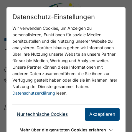
Datenschutz-Einstellungen
Wir verwenden Cookies, um Anzeigen zu
personalisieren, Funktionen für soziale Medien
Familienurlaub Sommer
bereitzustellen und die Nutzung unserer Website zu
analysieren. Darüber hinaus geben wir Informationen
TUBING
über Ihre Nutzung unserer Website an unsere Partner
für soziale Medien, Werbung und Analysen weiter.
Unsere Partner können diese Informationen mit
Do, 13.8.2026
- 10:00 - 13:00
anderen Daten zusammenführen, die Sie ihnen zur
Informationsbüro Achenkirch
Verfügung gestellt haben oder die sie im Rahmen Ihrer
Nutzung der Dienste gesammelt haben.
Untere Dorfstraße 387
Datenschutzerklärung
lesen.
6215 Achenkirch am Achensee
Tourismusverband Achensee
Nur technische Cookies
Akzeptieren
+43 5953000
info@achensee.com
Mehr über die genutzten Cookies erfahren