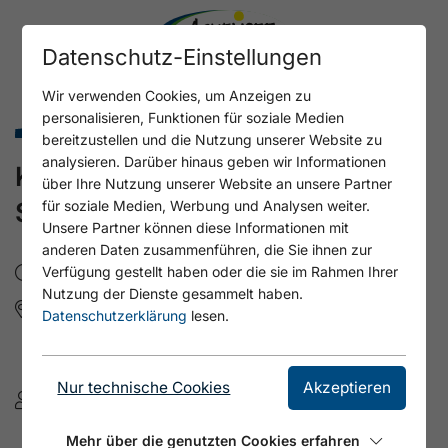
Datenschutz-Einstellungen
Wir verwenden Cookies, um Anzeigen zu
personalisieren, Funktionen für soziale Medien
Familienurlaub Sommer
bereitzustellen und die Nutzung unserer Website zu
analysieren. Darüber hinaus geben wir Informationen
KREATIVWORKSHOP - HOLZ &
über Ihre Nutzung unserer Website an unsere Partner
STEIN
für soziale Medien, Werbung und Analysen weiter.
Unsere Partner können diese Informationen mit
anderen Daten zusammenführen, die Sie ihnen zur
Mi, 12.8.2026
- 10:00 - 12:00
Verfügung gestellt haben oder die sie im Rahmen Ihrer
Nutzung der Dienste gesammelt haben.
Fischergut Pertisau
Datenschutzerklärung
lesen.
Seepromenade 23
6213 Pertisau am Achensee
Nur technische Cookies
Akzeptieren
Tourismusverband Achensee
+43 5953000
Mehr über die genutzten Cookies erfahren