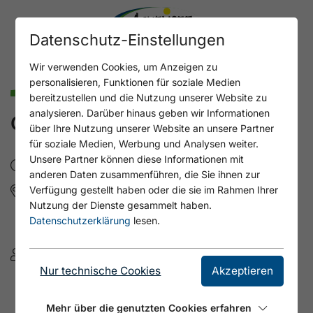
Datenschutz-Einstellungen
Wir verwenden Cookies, um Anzeigen zu
personalisieren, Funktionen für soziale Medien
Nachhaltig & Sanft
bereitzustellen und die Nutzung unserer Website zu
analysieren. Darüber hinaus geben wir Informationen
GEMEINSAM MANTRA SINGEN
über Ihre Nutzung unserer Website an unsere Partner
für soziale Medien, Werbung und Analysen weiter.
Unsere Partner können diese Informationen mit
Mi, 19.8.2026
- 20:30 - 21:00
anderen Daten zusammenführen, die Sie ihnen zur
Annakircherl
Verfügung gestellt haben oder die sie im Rahmen Ihrer
Nutzung der Dienste gesammelt haben.
Schulstraße 386
Datenschutzerklärung
lesen.
6215 Achenkirch am Achensee
Katja Grasinger
Nur technische Cookies
Akzeptieren
energiebuendel@katjagrasinger.at
Mehr über die genutzten Cookies erfahren