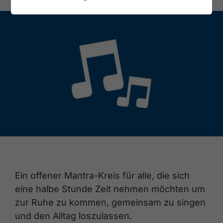
Ein offener Mantra-Kreis für alle, die sich
eine halbe Stunde Zeit nehmen möchten um
zur Ruhe zu kommen, gemeinsam zu singen
und den Alltag loszulassen.