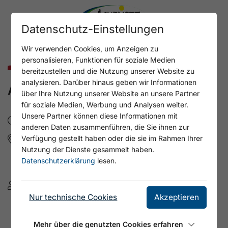
Datenschutz-Einstellungen
Wir verwenden Cookies, um Anzeigen zu
personalisieren, Funktionen für soziale Medien
Kunst & Kultur
bereitzustellen und die Nutzung unserer Website zu
analysieren. Darüber hinaus geben wir Informationen
ALMABTRIEB GRAMAI
über Ihre Nutzung unserer Website an unsere Partner
für soziale Medien, Werbung und Analysen weiter.
Unsere Partner können diese Informationen mit
Fr, 18.9.2026
- 10:00
anderen Daten zusammenführen, die Sie ihnen zur
Gramai Alm
Verfügung gestellt haben oder die sie im Rahmen Ihrer
Nutzung der Dienste gesammelt haben.
Gramaistraße 1
Datenschutzerklärung
lesen.
6213 Pertisau am Achensee
Das Karwendel - Ihr Wellness Zuhause am
Nur technische Cookies
Akzeptieren
Achensee
+43(5243)5284
Mehr über die genutzten Cookies erfahren
info@karwendel-achensee.com