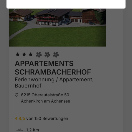
🞙
🞙
🞙
APPARTEMENTS
SCHRAMBACHERHOF
Ferienwohnung / Appartement,
Bauernhof
6215 Oberautalstraße 50
Achenkirch am Achensee
4.8/5
von 150 Bewertungen
🅐
1.2 km