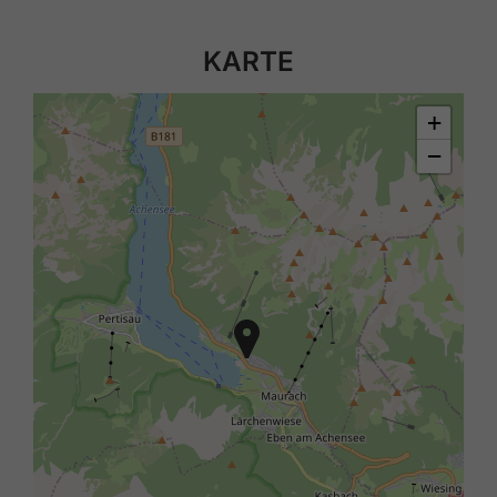
KARTE
+
−