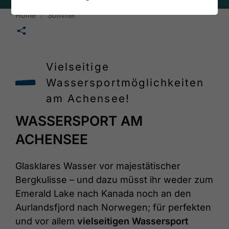
Home
Sommer
🛄
Vielseitige
Wassersportmöglichkeiten
am Achensee!
WASSERSPORT AM
ACHENSEE
Glasklares Wasser vor majestätischer
Bergkulisse – und dazu müsst ihr weder zum
Emerald Lake nach Kanada noch an den
Aurlandsfjord nach Norwegen; für perfekten
und vor allem
vielseitigen Wassersport