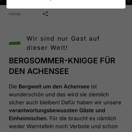
🛄
Home
Wir sind nur Gast auf
dieser Welt!
BERGSOMMER-KNIGGE FÜR
DEN ACHENSEE
Die
Bergwelt um den Achensee
ist
wunderschön und das wird sie ziemlich
sicher auch bleiben! Dafür haben wir unsere
verantwortungsbewussten Gäste und
Einheimischen
. Für die braucht es nämlich
weder Warntafeln noch Verbote und schon