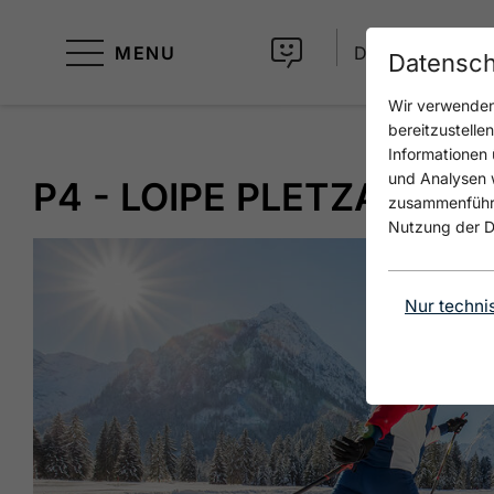
MENU
DE
Datensch
Wir verwenden 
bereitzustelle
Informationen 
und Analysen w
P4 - LOIPE PLETZACH-G
zusammenführen
Nutzung der D
Nur techni