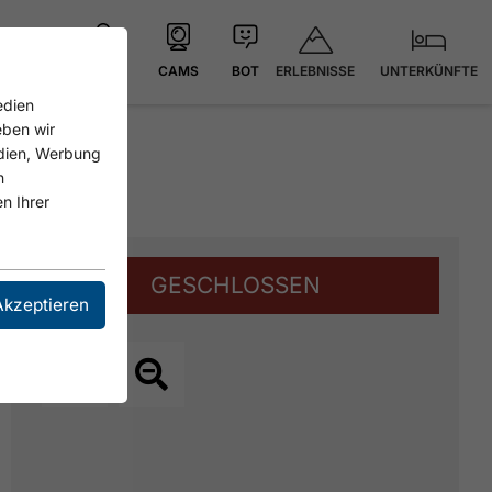
ERLEBNISSE
UNTERKÜNFTE
KARTE
CAMS
BOT
edien
eben wir
edien, Werbung
n
n Ihrer
GESCHLOSSEN
Akzeptieren