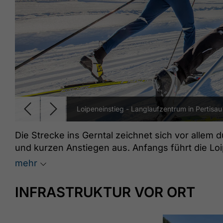
Loipeneinstieg - Langlaufzentrum in Pertisau
Die Strecke ins Gerntal zeichnet sich vor allem
und kurzen Anstiegen aus. Anfangs führt die Loi
(bewirtschaftet) und von dort leicht ansteigend
mehr
(bewirtschaftet). Retour zum Einstieg präsentier
geübte Anfänger und Fortgeschrittene.
INFRASTRUKTUR VOR ORT