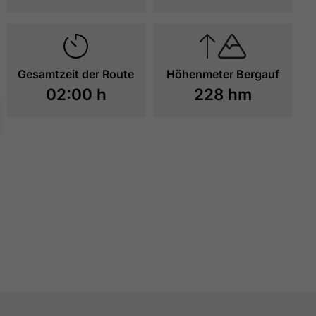
Gesamtzeit der Route
Höhenmeter Bergauf
02:00 h
228 hm
ALPENGASTHOF GERN
ROMANTIKREST
ALM
& TANZLOKAL
LANGLAUFSTÜBE
ZUR RESSOURCE
ZUR RESSOUR