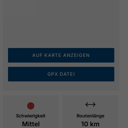
AUF KARTE ANZEIGEN
Loipe Pletzach-Gern - kurz vor der Gern Alm
© Gern
GPX DATEI
Schwierigkeit
Routenlänge
Mittel
10 km