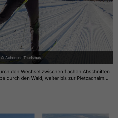
© Achensee Tourismus
 durch den Wechsel zwischen flachen Abschnitten
pe durch den Wald, weiter bis zur Pletzachalm
 am Bachbett entlang bis zur Gern Alm
t sich die Loipe mit einem moderaten Gefälle. Für