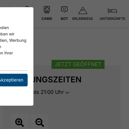
ERLEBNISSE
UNTERKÜNFTE
21.4 °C
KARTE
CAMS
BOT
edien
eben wir
edien, Werbung
n
n Ihrer
JETZT GEÖFFNET
ÖFFNUNGSZEITEN
Akzeptieren
Geöffnet bis 21:00 Uhr