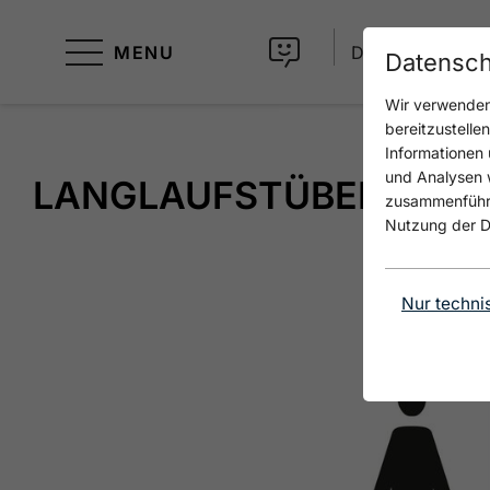
MENU
DE
Datensch
Wir verwenden 
bereitzustelle
Informationen 
und Analysen w
LANGLAUFSTÜBERL - W
zusammenführen
Nutzung der D
Nur techni