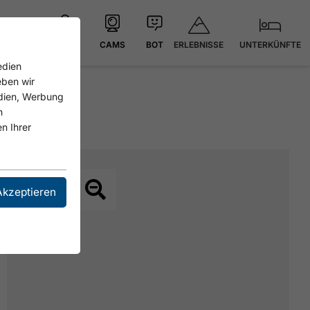
ERLEBNISSE
UNTERKÜNFTE
KARTE
CAMS
BOT
edien
eben wir
edien, Werbung
n
n Ihrer
Akzeptieren