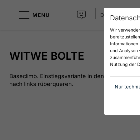
MENU
DE
Datensch
Wir verwenden 
bereitzustelle
Informationen 
und Analysen w
WITWE BOLTE
zusammenführen
Nutzung der D
Baseclimb. Einstiegsvariante in den "Verbohrte
nach links rüberqueren.
Nur techni