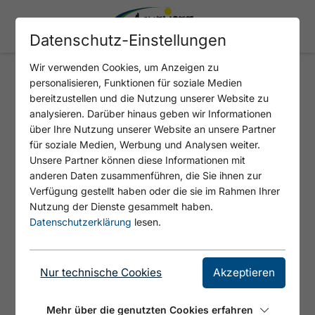
Datenschutz-Einstellungen
Wir verwenden Cookies, um Anzeigen zu
personalisieren, Funktionen für soziale Medien
TIWAG - ATOLL ACHENSEE AC3
bereitzustellen und die Nutzung unserer Website zu
analysieren. Darüber hinaus geben wir Informationen
über Ihre Nutzung unserer Website an unsere Partner
für soziale Medien, Werbung und Analysen weiter.
Unsere Partner können diese Informationen mit
anderen Daten zusammenführen, die Sie ihnen zur
Verfügung gestellt haben oder die sie im Rahmen Ihrer
Nutzung der Dienste gesammelt haben.
Datenschutzerklärung
lesen.
© https://unsplash.com/s/photos/charging-station
Nur technische Cookies
Akzeptieren
24 Stunden geöffnet und frei zugänglich.
Mehr über die genutzten Cookies erfahren
Bitte die Parkraumbewirtschaftung vor Ort