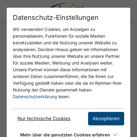
Datenschutz-Einstellungen
Wir verwenden Cookies, um Anzeigen zu
personalisieren, Funktionen für soziale Medien
TIWAG - ATOLL ACHENSEE AC2
bereitzustellen und die Nutzung unserer Website zu
analysieren. Darüber hinaus geben wir Informationen
über Ihre Nutzung unserer Website an unsere Partner
für soziale Medien, Werbung und Analysen weiter.
Unsere Partner können diese Informationen mit
anderen Daten zusammenführen, die Sie ihnen zur
Verfügung gestellt haben oder die sie im Rahmen Ihrer
Nutzung der Dienste gesammelt haben.
Datenschutzerklärung
lesen.
© https://unsplash.com/s/photos/charging-station
Nur technische Cookies
Akzeptieren
24 Stunden geöffnet und frei zugänglich.
Mehr über die genutzten Cookies erfahren
Bitte die Parkraumbewirtschaftung vor Ort