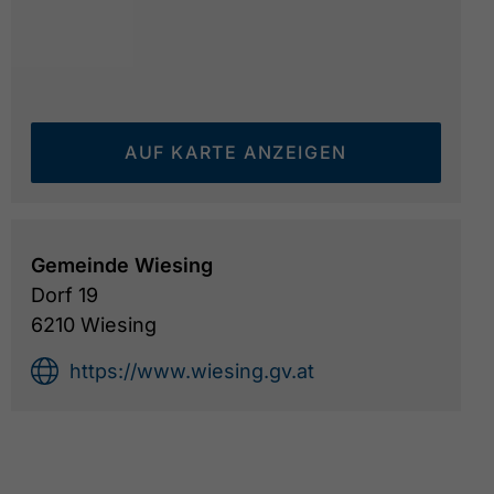
AUF KARTE ANZEIGEN
Astenberg Lift Wiesing - Umgebung
© Gemeinde Wi
Gemeinde Wiesing
Dorf 19
6210 Wiesing
https://www.wiesing.gv.at