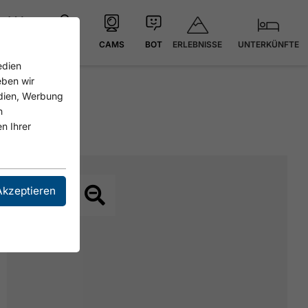
ERLEBNISSE
UNTERKÜNFTE
21.4 °C
KARTE
CAMS
BOT
edien
eben wir
edien, Werbung
n
n Ihrer
Akzeptieren