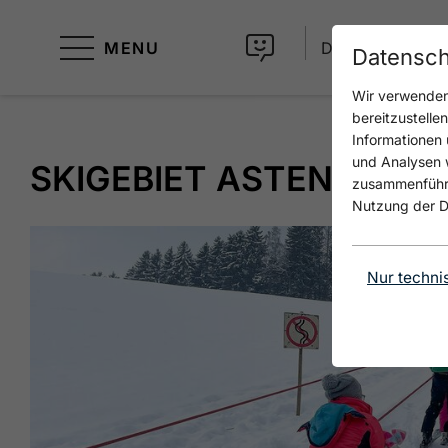
MENU
DE
Datensch
Wir verwenden 
bereitzustelle
Informationen 
und Analysen w
SKIGEBIET ASTENBERG
zusammenführen
Nutzung der D
Nur techni