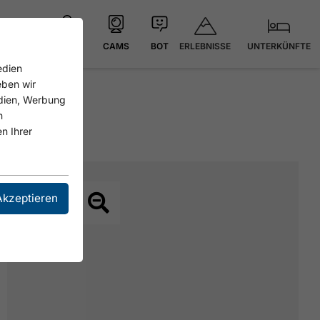
ERLEBNISSE
UNTERKÜNFTE
KARTE
CAMS
BOT
edien
eben wir
edien, Werbung
n
n Ihrer
Akzeptieren