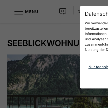
MENU
DE
Datensch
Wir verwenden 
bereitzustelle
Informationen 
und Analysen w
SEEBLICKWOHNUNG LIE
zusammenführen
Nutzung der D
Nur techni