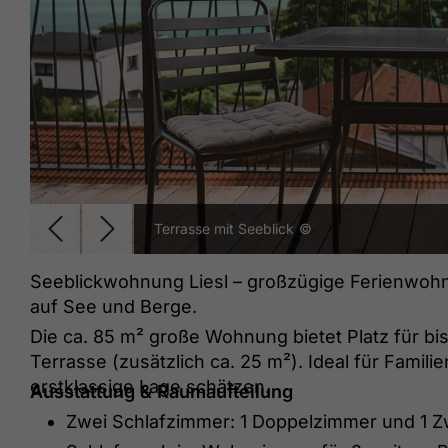
Terrasse mit Seeblick
©
Seeblickwohnung Liesl – großzügige Ferienwohn
auf See und Berge.
Die ca. 85 m² große Wohnung bietet Platz für bi
Terrasse (zusätzlich ca. 25 m²). Ideal für Famili
erstklassige Lage schätzen.
Ausstattung & Raumaufteilung
Zwei Schlafzimmer: 1 Doppelzimmer und 1 Z