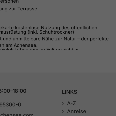
Personen
ang zur Terrasse
tekarte kostenlose Nutzung des öffentlichen
rausrüstung (inkl. Schuhtrockner)
t und unmittelbare Nähe zur Natur – der perfekte
ten am Achensee.
spielplatz bequem zu Fuß erreichbar
 Schneelage direkt vor dem Haus, mehrere
ten zu Fuß erreichbar
8:00–18:00
LINKS
A-Z
 95300-0
Anreise
achensee.com