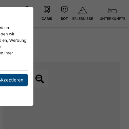
ERLEBNISSE
UNTERKÜNFTE
21.4 °C
KARTE
CAMS
BOT
edien
eben wir
edien, Werbung
n
n Ihrer
Akzeptieren