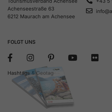
Tourismusverband Achensee
+43 5
Achenseestraße 63
info@
6212 Maurach am Achensee
FOLGT UNS
Hashtags & Geotag