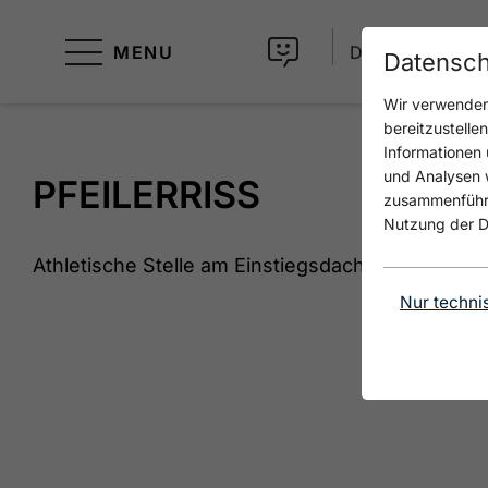
MENU
DE
Datensch
Wir verwenden 
bereitzustelle
Informationen 
und Analysen w
PFEILERRISS
zusammenführen
Nutzung der D
Athletische Stelle am Einstiegsdach.
Nur techni