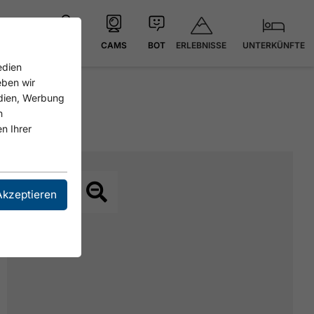
ERLEBNISSE
UNTERKÜNFTE
KARTE
CAMS
BOT
edien
eben wir
edien, Werbung
n
n Ihrer
Akzeptieren