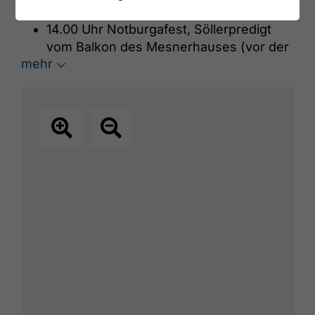
Notburga in der Notburgakirche Eben
14.00 Uhr Notburgafest, Söllerpredigt
vom Balkon des Mesnerhauses (vor der
mehr
Kirche) mit anschließender Notburga
Prozession. Die diesjährige Söllerpredigt
hält Bischof MMag. Hermann Glettler aus
Innsbruck