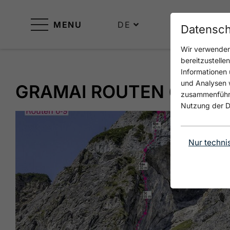
MENU
DE
Datensch
Wir verwenden 
bereitzustelle
Informationen 
und Analysen w
GRAMAI ROUTEN 6-9
zusammenführen
Nutzung der D
Nur techni