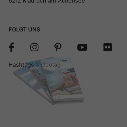
6212 Maurach am Achensee
FOLGT UNS
Hashtags & Geotag