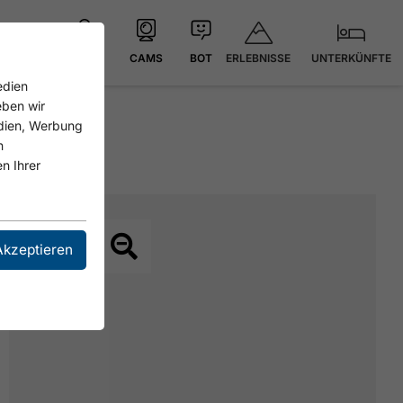
ERLEBNISSE
UNTERKÜNFTE
KARTE
CAMS
BOT
edien
eben wir
edien, Werbung
n
n Ihrer
Akzeptieren