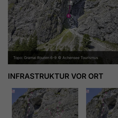
Topo: Gramai Routen 6-9
© Achensee Tourismus
INFRASTRUKTUR VOR ORT