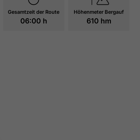
Gesamtzeit der Route
Höhenmeter Bergauf
06:00 h
610 hm
Wanderung zum Bärenkopf - kurz vor dem Gipfel
© 