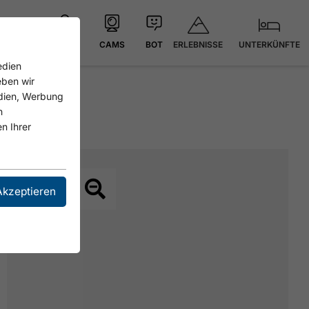
ERLEBNISSE
UNTERKÜNFTE
KARTE
CAMS
BOT
edien
eben wir
edien, Werbung
n
n Ihrer
Akzeptieren