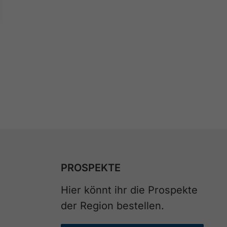
BÄRENBADALM
ALPENGASTHAU
KARWENDEL
ZUR RESSOURCE
ZUR RESSOUR
PROSPEKTE
Hier könnt ihr die Prospekte
der Region bestellen.