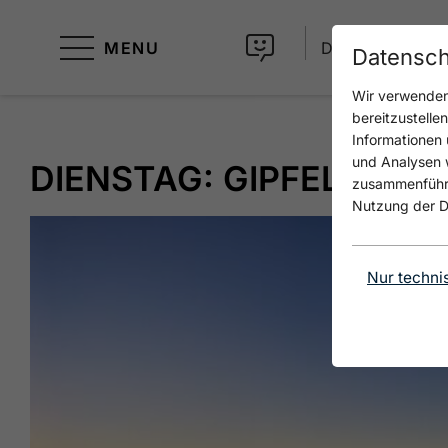
MENU
DE
Datensch
Wir verwenden 
bereitzustelle
Informationen 
und Analysen w
DIENSTAG: GIPFELERLE
zusammenführen
Nutzung der D
Nur techni