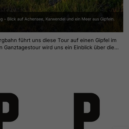
g – Blick auf Achensee, Karwendel und ein Meer aus Gipfeln.
gbahn führt uns diese Tour auf einen Gipfel im
Ganztagestour wird uns ein Einblick über die
geht, wird vor Ort und je nach Wetterlage
ergführer darauf aufmerksam machen.