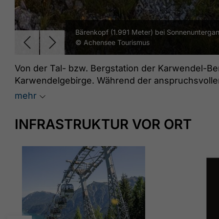
Bärenkopf (1.991 Meter) bei Sonnenuntergan
© Achensee Tourismus
Von der Tal- bzw. Bergstation der Karwendel-Ber
Karwendelgebirge. Während der anspruchsvollen 
Flora und Fauna gegeben. Auf welchen Gipfel es 
mehr
entschieden. Bei einem Wunschziel bitte den B
INFRASTRUKTUR VOR ORT