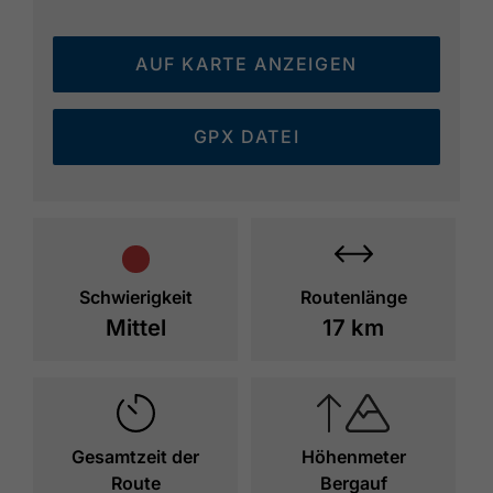
Blaubergalm folgt der Abstieg durch das
ehemalige Jagdgebiet der Habsburger
AUF KARTE ANZEIGEN
Kaiser. Auf gut begehbaren Bergwegen
erreicht ihr schließlich Achenwald und den
Luftkurort Achenkirch am Achensee. Die
GPX DATEI
Etappe verbindet eindrucksvolle Natur,
kulturelle Geschichte und spektakuläre
Ausblicke und ist ein unvergesslicher
Abschnitt der Alpenüberquerung zwischen
Deutschland und Österreich.
Schwierigkeit
Routenlänge
Mittel
17 km
Gesamtzeit der
Höhenmeter
Route
Bergauf