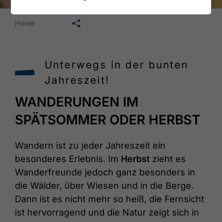
🛄
Home
Unterwegs in der bunten
Jahreszeit!
WANDERUNGEN IM
SPÄTSOMMER ODER HERBST
Wandern ist zu jeder Jahreszeit ein
besonderes Erlebnis. Im
Herbst
zieht es
Wanderfreunde jedoch ganz besonders in
die Wälder, über Wiesen und in die Berge.
Dann ist es nicht mehr so heiß, die Fernsicht
ist hervorragend und die Natur zeigt sich in