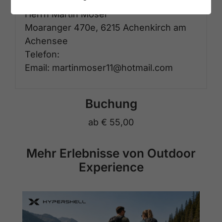
Herrn Martin Moser
Moaranger 470e, 6215 Achenkirch am
Achensee
Telefon:
Email: martinmoser11@hotmail.com
Buchung
ab
€ 55,00
Mehr Erlebnisse von Outdoor
Experience