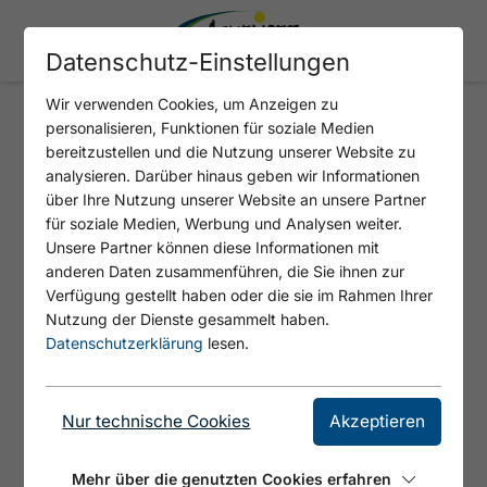
Datenschutz-Einstellungen
Wir verwenden Cookies, um Anzeigen zu
personalisieren, Funktionen für soziale Medien
Gas Gas E-Bike
bereitzustellen und die Nutzung unserer Website zu
analysieren. Darüber hinaus geben wir Informationen
Ihr ganztägiges Abenteuer am Achensee.
über Ihre Nutzung unserer Website an unsere Partner
für soziale Medien, Werbung und Analysen weiter.
Erkunden Sie die Region aktiv auf
Unsere Partner können diese Informationen mit
leistungsstarken E‑Bikes im authentischen
anderen Daten zusammenführen, die Sie ihnen zur
Motorrad‑Look: hohe Reichweite, intuitive
Verfügung gestellt haben oder die sie im Rahmen Ihrer
Unterstützung und komfortable Sitzposition.
Nutzung der Dienste gesammelt haben.
Inklusive Helm und kurzer Einweisung. Ideal
Datenschutzerklärung
lesen.
für Entdecker, Familien und Foto‑Spots am
See und in den Bergen.
Nur technische Cookies
Akzeptieren
Mehr über die genutzten Cookies erfahren
Angeboten von