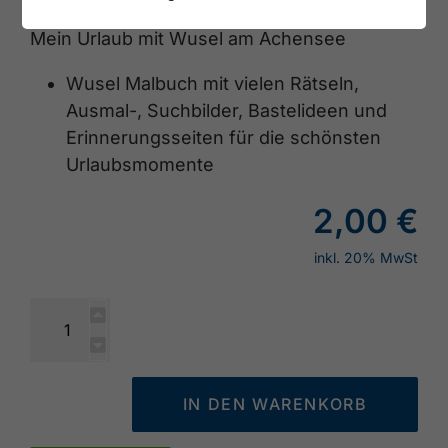
Mein Urlaub mit Wusel am Achensee
Wusel Malbuch mit vielen Rätseln,
Ausmal-, Suchbilder, Bastelideen und
Erinnerungsseiten für die schönsten
Urlaubsmomente
2,00 €
inkl. 20% MwSt